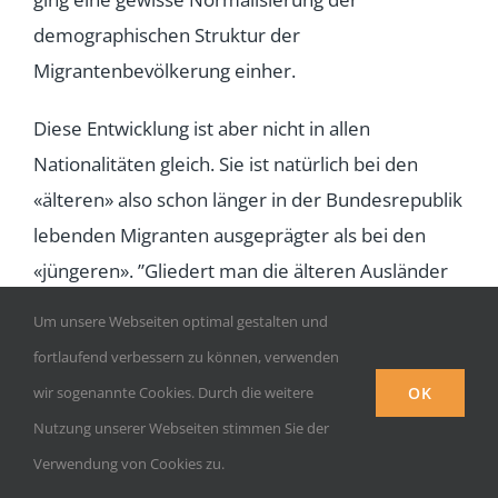
demographischen Struktur der
Migrantenbevölkerung einher.
Diese Entwicklung ist aber nicht in allen
Nationalitäten gleich. Sie ist natürlich bei den
«älteren» also schon länger in der Bundesrepublik
lebenden Migranten ausgeprägter als bei den
«jüngeren». ”Gliedert man die älteren Ausländer
(60 Jahre und älter) nach Nationalitäten bzw.
Um unsere Webseiten optimal gestalten und
Kontinenten, dann zeigen sich beträchtliche
fortlaufend verbessern zu können, verwenden
Unterschiede. Während 9,6% aller EU-Ausländer,
OK
wir sogenannte Cookies. Durch die weitere
6,6% der Polen und 5,9% der Personen mit
Nutzung unserer Webseiten stimmen Sie der
jugoslawischer Staatsangehörigkeit über 60 Jahre
Verwendung von Cookies zu.
alt sind, haben nur 4,5% der Rumänen, 4,1% der