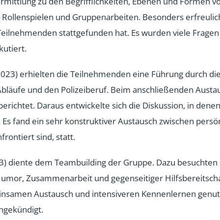
ittlung zu den Begrifflichkeiten, Ebenen und Formen vo
 Rollenspielen und Gruppenarbeiten. Besonders erfreulich
Teilnehmenden stattgefunden hat. Es wurden viele Fragen ge
utiert.
023) erhielten die Teilnehmenden eine Führung durch die
en Abläufe und den Polizeiberuf. Beim anschließenden Aus
 berichtet. Daraus entwickelte sich die Diskussion, in den
Es fand ein sehr konstruktiver Austausch zwischen persön
ontiert sind, statt.
023) diente dem Teambuilding der Gruppe. Dazu besuchte
Humor, Zusammenarbeit und gegenseitiger Hilfsbereitscha
nsamen Austausch und intensiveren Kennenlernen genut
ngekündigt.