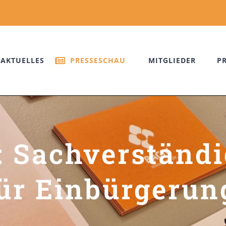
AKTUELLES
PRESSESCHAU
MITGLIEDER
P
 Sachverständi
ür Einbürgerun