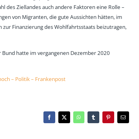
hl des Ziellandes auch andere Faktoren eine Rolle –
gen von Migranten, die gute Aussichten hätten, im
n zur Finanzierung des Wohlfahrtsstaats beizutragen,
 Der Bund hatte im vergangenen Dezember 2020
och – Politik – Frankenpost
Facebook
X
WhatsApp
Tumblr
Pinterest
Email