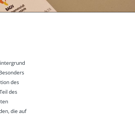
hintergrund
. Besonders
tion des
Teil des
nten
en, die auf