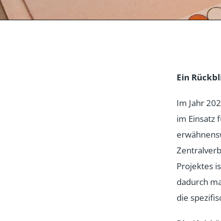
Ein Rückbl
Im Jahr 20
im Einsatz 
erwähnenswe
Zentralverb
Projektes 
dadurch ma
die spezifi