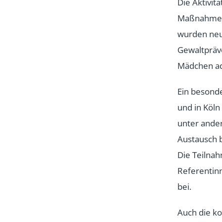
Die Aktivi
Maßnahmen,
wurden neu
Gewaltpräve
Mädchen ad
Ein besonde
und in Köln
unter ande
Austausch 
Die Teilnah
Referentinn
bei.
Auch die ko