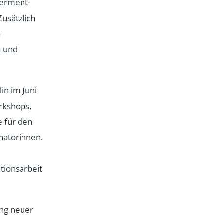
werment-
usätzlich
e
n und
in im Juni
orkshops,
e für den
natorinnen.
tionsarbeit
ung neuer