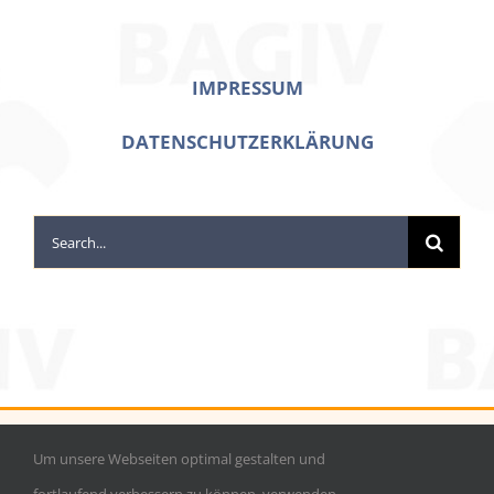
IMPRESSUM
DATENSCHUTZERKLÄRUNG
Search
for:
Um unsere Webseiten optimal gestalten und
©
Bagiv e.V.
|
info@bagiv.de
| Tel.: 0228 224610 Bonn | Tel.: