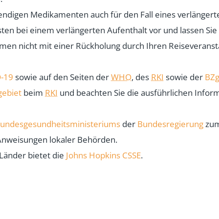
endigen Medikamenten auch für den Fall eines verlängert
osten bei einem verlängerten Aufenthalt vor und lassen Sie
 nicht mit einer Rückholung durch Ihren Reiseveranstal
-19
sowie auf den Seiten der
WHO
, des
RKI
sowie der
BZ
gebiet
beim
RKI
und beachten Sie die ausführlichen Info
undesgesundheitsministeriums
der
Bundesregierung
zum
 Anweisungen lokaler Behörden.
 Länder bietet die
Johns Hopkins CSSE
.