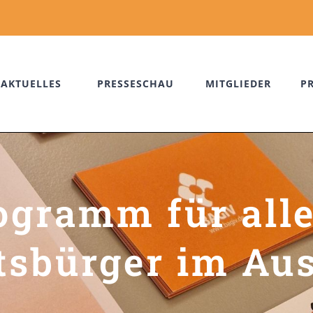
AKTUELLES
PRESSESCHAU
MITGLIEDER
P
gramm für all
tsbürger im Au