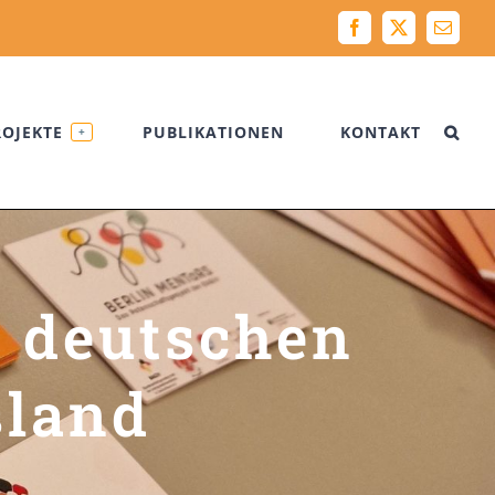
Facebook
X
Email
ROJEKTE
PUBLIKATIONEN
KONTAKT
+
e deutschen
sland