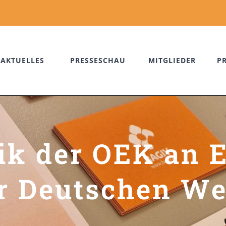
AKTUELLES
PRESSESCHAU
MITGLIEDER
P
tik der OEK an 
r Deutschen We