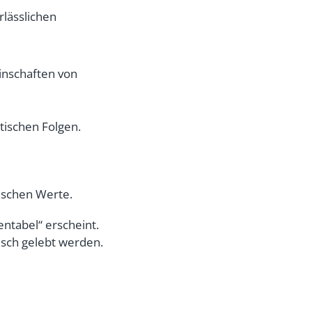
rlässlichen
inschaften von
itischen Folgen.
ischen Werte.
entabel“
erscheint.
sch gelebt werden.