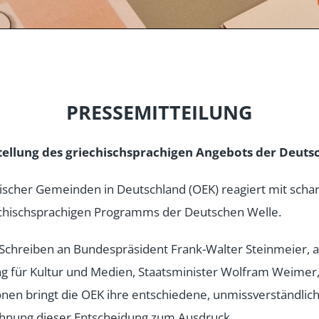
PRESSEMITTEILUNG
stellung des griechischsprachigen Angebots der Deuts
ischer Gemeinden in Deutschland (OEK) reagiert mit scha
iechischsprachigen Programms der Deutschen Welle.
n Schreiben an Bundespräsident Frank-Walter Steinmeier, 
g für Kultur und Medien, Staatsminister Wolfram Weimer,
ionen bringt die OEK ihre entschiedene, unmissverständlic
hnung dieser Entscheidung zum Ausdruck.