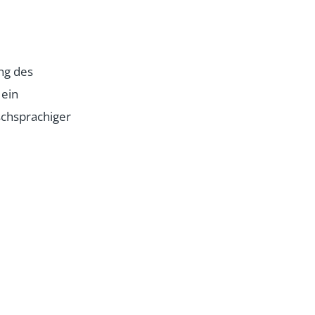
ng des
 ein
ischsprachiger