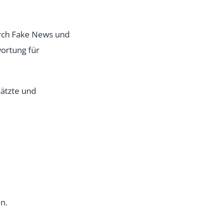
urch Fake News und
ortung für
hätzte und
n.