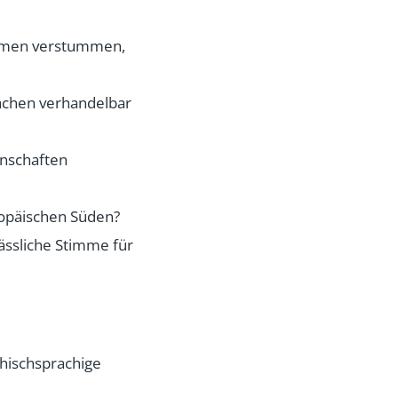
timmen verstummen,
rachen verhandelbar
inschaften
ropäischen Süden?
lässliche Stimme für
chischsprachige