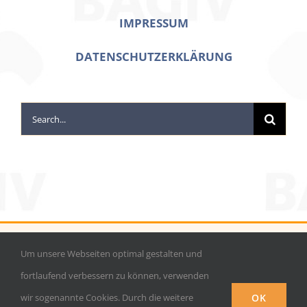
IMPRESSUM
DATENSCHUTZERKLÄRUNG
Search
for:
Um unsere Webseiten optimal gestalten und
©
Bagiv e.V.
|
info@bagiv.de
| Tel.: 0228 224610 Bonn | Tel.:
fortlaufend verbessern zu können, verwenden
030 893 723 89 Berlin |
OK
wir sogenannte Cookies. Durch die weitere