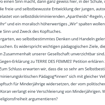
o einen Sinn macht, dann ganz gewiss hier, in der Schule,
die freie und selbstbewusste Entwicklung der jungen, au
elastet von selbstdiskriminierenden „Apartheids“-Regeln, 
„Ihr“ und ein moralisch höherwertiges „Wir“ spalten wollen
ive Sinn und Zweck des Kopftuches.
ergarten, wo selbstbestimmtes Denken und Handeln gelern
suchen. Es widerspricht wichtigen pädagogischen Ziele, die
n Zusammenhalt unserer Gesellschaft unverzichtbar sind.
Gegen-Erklärung zu TERRE DES FEMMES’ Petition erklären
Zum Schluss erwarten wir, dass die so sehr am Selbstbe
riminierungskritischen Pädagog*innen“ sich mit gleicher V
tuch für Minderjährige widersetzen, der vom politischen
r Koran verlangt eine Verschleierung von Minderjährigen.
Religionsfreiheit argumentieren?