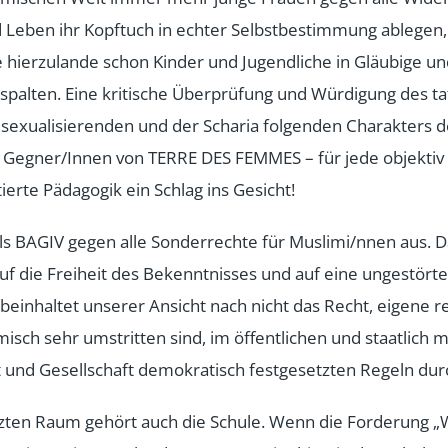
d Leben ihr Kopftuch in echter Selbstbestimmung ablegen,
e hierzulande schon Kinder und Jugendliche in Gläubige un
spalten. Eine kritische Überprüfung und Würdigung des ta
 sexualisierenden und der Scharia folgenden Charakters 
n Gegner/Innen von TERRE DES FEMMES – für jede objektiv
tierte Pädagogik ein Schlag ins Gesicht!
ls BAGIV gegen alle Sonderrechte für Muslimi/nnen aus. 
uf die Freiheit des Bekenntnisses und auf eine ungestört
beinhaltet unserer Ansicht nach nicht das Recht, eigene r
amisch sehr umstritten sind, im öffentlichen und staatlich
t und Gesellschaft demokratisch festgesetzten Regeln du
zten Raum gehört auch die Schule. Wenn die Forderung 