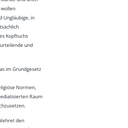
 wollen
d Ungläubige, in
tsächlich
des Kopftuchs
 urteilende und
Das im Grundgesetz
e
eligiöse Normen,
 mediatisierten Raum
rchzusetzen.
„Wehret den