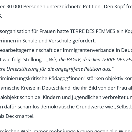
ber 30.000 Personen unterzeichnete Petition „Den Kopf fr
.
organisation für Frauen hatte TERRE DES FEMMES ein Kop
rinnen in Schule und Vorschule gefordert.
esarbeitsgemeinschaft der Immigrantenverbände in Deuts
 wie folgt Stellung:
„Wir, die BAGIV, drücken TERRE DES 
re Unterstützung für die angegriffene Petition aus.“
kriminierungskritische Pädagog*innen“ stärken objektiv ko
lamische Kreise in Deutschland, die ihr Bild von der Frau al
lobjekt schon bei Kindern und Jugendlichen verbreitet u
zen dafür schamlos demokratische Grundwerte wie „Selbs
 als Deckmantel.
lamischen Welt immer mehr junge Frauen gegen alle Wide