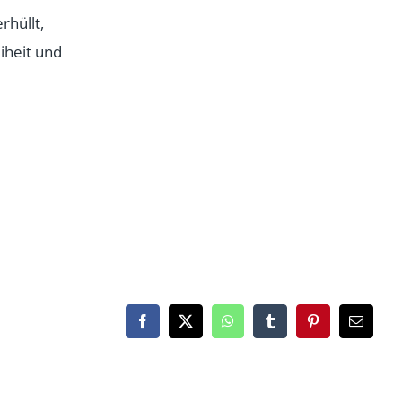
rhüllt,
iheit und
Facebook
X
WhatsApp
Tumblr
Pinterest
Email