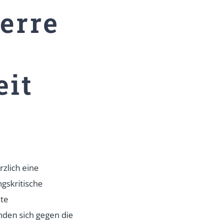
erre
eit
zlich eine
gskritische
nte
nden sich gegen die