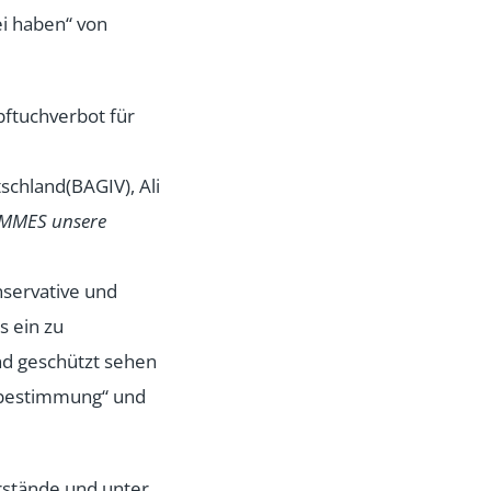
ei haben“ von
ftuchverbot für
chland(BAGIV), Ali
FEMMES unsere
nservative und
s ein zu
nd geschützt sehen
tbestimmung“ und
rstände und unter