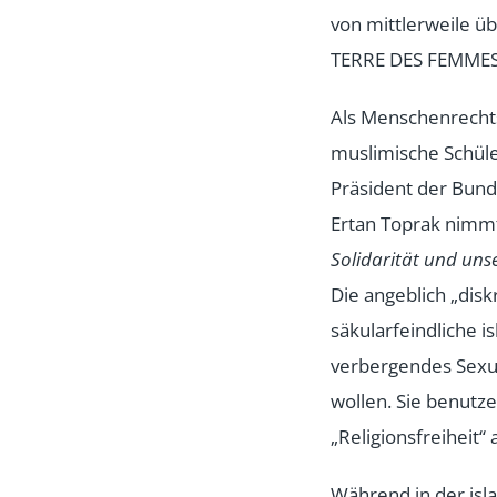
von mittlerweile ü
TERRE DES FEMMES
Als Menschenrechts
muslimische Schüle
Präsident der Bund
Ertan Toprak nimmt
Solidarität und unse
Die angeblich „dis
säkularfeindliche is
verbergendes Sexua
wollen. Sie benut
„Religionsfreiheit“
Während in der is