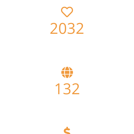
2032
Volunteers worldwide
132
Active projects